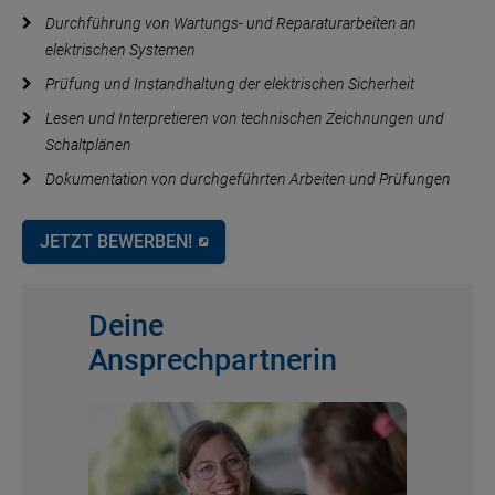
Durchführung von Wartungs- und Reparaturarbeiten an
elektrischen Systemen
Prüfung und Instandhaltung der elektrischen Sicherheit
Lesen und Interpretieren von technischen Zeichnungen und
Schaltplänen
Dokumentation von durchgeführten Arbeiten und Prüfungen
1
Schön, dass Du uns kennenlernen möchtest!
JETZT BEWERBEN!
Du bewirbst Dich auf die Stelle:
Deine
WEITER
Ansprechpartnerin