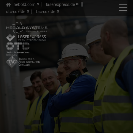
hebold.com
laserexpress.de
otc-cux.de
tac-cux.de
OFFENE STELLEN
UNSERE WERTE
VORTEILE FÜR MITARBEITER
BEWERBUNGSPROZESS
KONTAKT