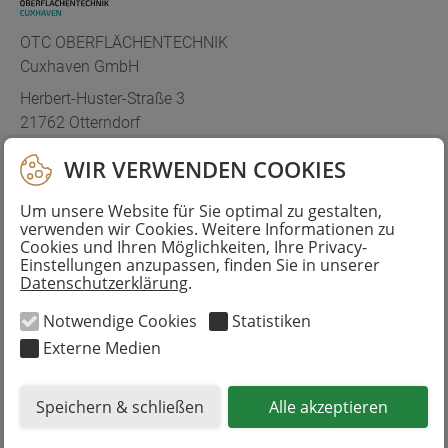
OTC OBERFLÄCHENTECHNIK
Cuxhaven GmbH
Herbert-Huster-Straße 3
21762 Otterndorf
+49(0)4751 997920
WIR VERWENDEN COOKIES
career@otc-cux.de
Um unsere Website für Sie optimal zu gestalten,
verwenden wir Cookies. Weitere Informationen zu
Cookies und Ihren Möglichkeiten, Ihre Privacy-
Einstellungen anzupassen, finden Sie in unserer
Technologie & Ausbildungscampus
Datenschutzerklärung
.
Cuxhaven GmbH
Notwendige Cookies
Statistiken
Humphry-Davy-Straße 62
Externe Medien
27472 Cuxhaven
+49(0)4721 593000
career@tac-cux.de
Speichern & schließen
Alle akzeptieren
JOIN THE TEAM.